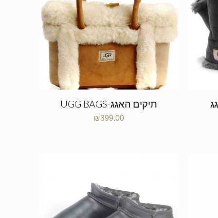
UG
UGG BAGS-תיקים האגג
₪
399.00