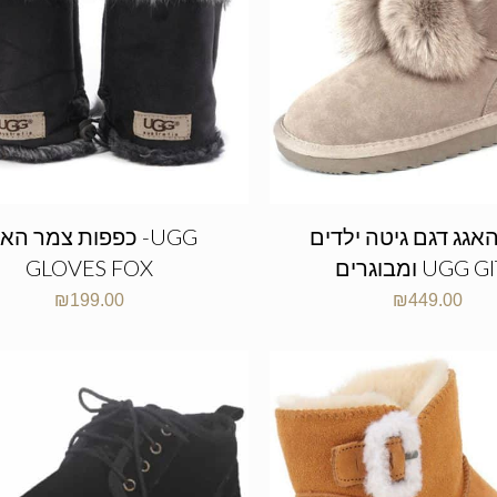
אגג דגם גיטה ילדים
כפפות צמר האגג -G
גרים UGG GITA
GLOVES FOX
₪
199.00
₪
449.00