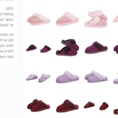
UGG
מתפארים 
המוצר מג
עד למקום 
איך מזמינ
מכן יש ללחוץ על 
ולעדכן את
מגפי האגג בדר