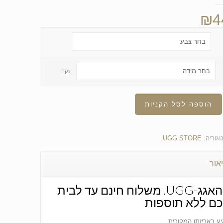
₪
4
נקה
הוספה לסל הקניות
גוריה:
UGG STORE
.
אור
מגפי האגג-UGG. משלוח חינם עד לבית
כם ללא תוספות
ע באריזתו המקורית.