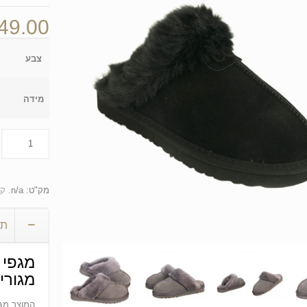
49.00
צבע
מידה
מק"ט:
n/a
.
קט
תי
מגורי
המוצר מגי