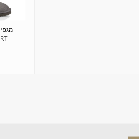
מגפי 
ORT