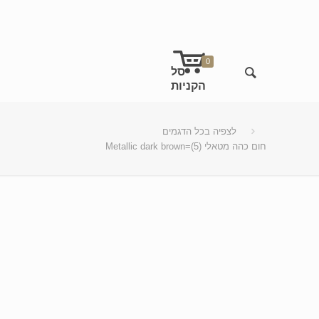
0
לצפיה בכל הדגמים
Metallic dark brown=חום כהה מטאלי (5)