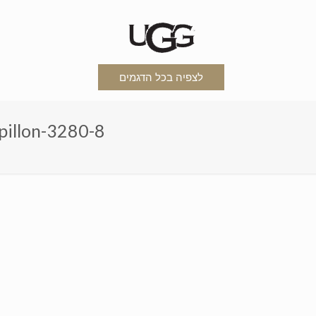
לצפיה בכל הדגמים
מגפי-האגג-דגם-פפיון-נוצץ--8