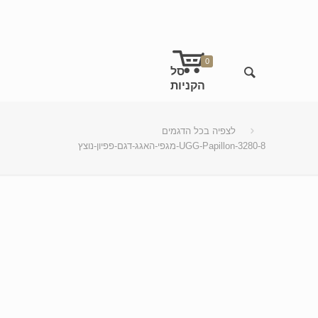
0
לצפיה בכל הדגמים
מגפי-האגג-דגם-פפיון-נוצץ-UGG-Papillon-3280-8