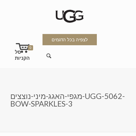
לצפיה בכל הדגמים
0
מגפי-האגג-מיני-נוצצים-UGG-5062-
BOW-SPARKLES-3