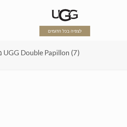
לצפיה בכל הדגמים
מגפי האגג פפיון כפול-ילדים ומבוגרים UGG Double Papillon (7)