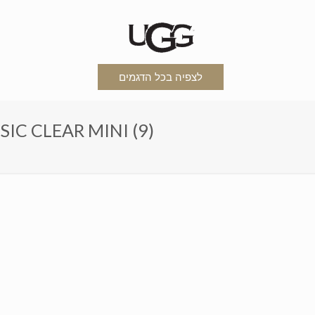
לצפיה בכל הדגמים
מגפי האגג קלאסיק קליר R MINI (9