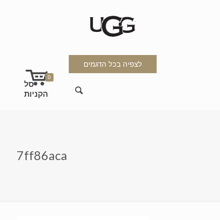
לצפיה בכל הדגמים
0
7ff86aca