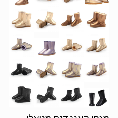
מגפי האגג דגם מטאלי