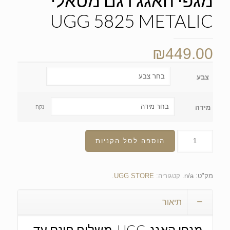
UGG 5825 METALIC
₪
449.00
צבע
מידה
נקה
הוספה לסל הקניות
מק"ט:
n/a
.
קטגוריה:
UGG STORE
.
תיאור
מגפי האגג-UGG. משלוח חינם עד