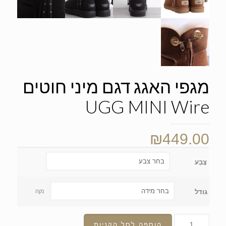
מגפי האגג דגם מיני חוטים
UGG MINI Wire
₪
449.00
צֶבַע
גודל
נקה
הוספה לסל הקניות