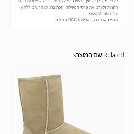
לאחר מכן יש ללחוץ בראש הדף על סמל UGG – משלוח חינם
הקניות ולעדכן את פרטי המשלוח והכתובת, לאחר מכן ללחוץ
על יציאה לתשלום
מגפי האגג בדרך אליכם! UGG מגפי ה-
Related שם המוצרs