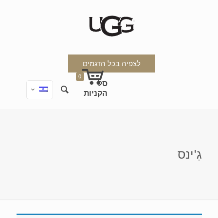
לצפיה בכל הדגמים
0
גִ'ינס