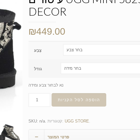
DECOR
₪
449.00
צֶבַע
גודל
נא לבחור צבע ומידה
הוספה לסל הקניות
.
UGG STORE
קטגוריות:
.
n/a
SKU:
פרטי המוצר