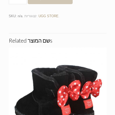
.
UGG STORE
קטגוריות:
.
n/a
SKU:
Related שם המוצרs