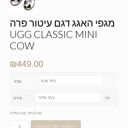
מגפי האגג דגם עיטור פרה
UGG CLASSIC MINI
COW
₪
449.00
צבע
נקה
מידה
נא לבחור צבע ומידה
הוספה לסל הקניות