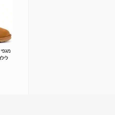
מגפי 
3