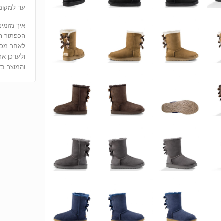
עד למקום 
איך מזמינ
הכפתור הוסף לUGG - משלו
ולעדכן את
והמוצר בד