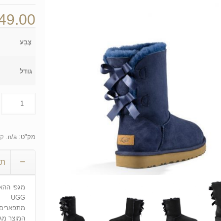
49.00
צֶבַע
גודל
מק"ט:
n/a
.
קט
תי
מגפי ההא
UGG
מתפארים 
המוצר מגי