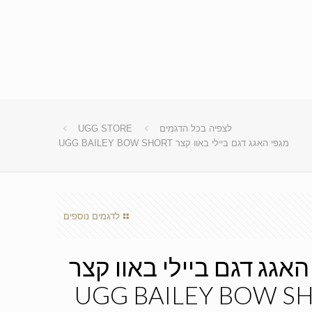
לצפיה בכל הדגמים
UGG STORE
מגפי האגג דגם ביילי באוו קצר UGG BAILEY BOW SHORT
לדגמים נוספים
האגג דגם ביילי באוו קצר
UGG BAILEY BOW S