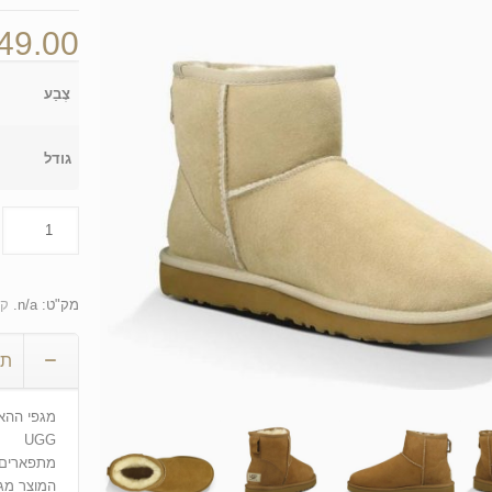
49.00
צֶבַע
גודל
מק"ט:
n/a
.
קט
תי
מגפי ההא
UGG
מתפארים 
המוצר מגי