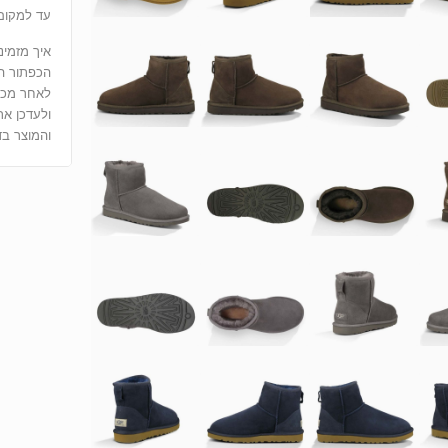
עד למקום 
איך מזמינ
הכפתור הוסף לUGG - משלו
ולעדכן את
והמוצר בד