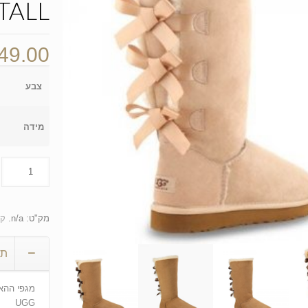
TALL
49.00
צבע
מידה
מק"ט:
n/a
.
קט
תי
מגפי ההא
UGG