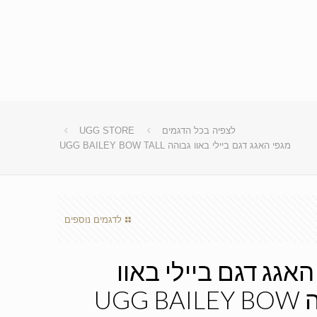
לצפיה בכל הדגמים
UGG STORE
מגפי האגג דגם ביילי באוו גבוהה UGG BAILEY BOW TALL
לדגמים נוספים
האגג דגם ביילי באוו
גבוהה UGG BAILEY BOW