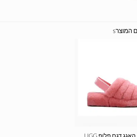
כפכפי האגג דגם פלוף UGG