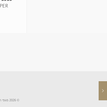
PPER
© 2026 מגפי האגג ב449 ₪ מגוון דוגמאות - משלוח חינם. כל הקטלוג UGG. All Rights Reserved.