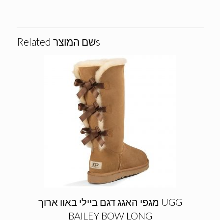
Related שם המוצרs
מגפי האגג דגם ביילי באוו ארוך UGG
BAILEY BOW LONG