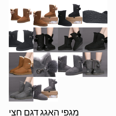
מגפי האגג דגם חצי