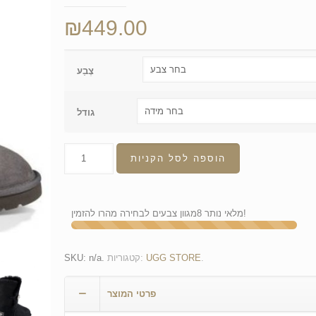
₪
449.00
צֶבַע
גודל
הוספה לסל הקניות
מגוון צבעים לבחירה מהרו להזמין!
מלאי נותר
8
.
UGG STORE
קטגוריות:
.
n/a
SKU:
פרטי המוצר