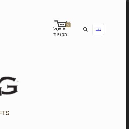
0
FTS